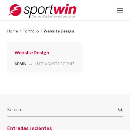
S
k
i
p
t
Home
/
Portfolio
/
Website Design
o
c
o
Website Design
n
t
ADMIN
—
14 DE AGOSTO DE 2017
e
n
t
S
e
a
r
Entradas recientes