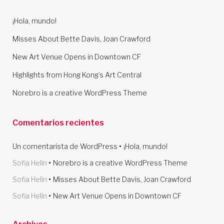
c
h
¡Hola, mundo!
f
Misses About Bette Davis, Joan Crawford
o
r
New Art Venue Opens in Downtown CF
:
Highlights from Hong Kong’s Art Central
Norebro is a creative WordPress Theme
Comentarios recientes
Un comentarista de WordPress
¡Hola, mundo!
Sofia Helin
Norebro is a creative WordPress Theme
Sofia Helin
Misses About Bette Davis, Joan Crawford
Sofia Helin
New Art Venue Opens in Downtown CF