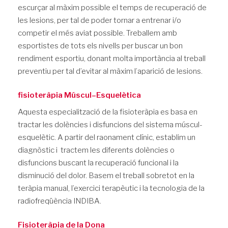
escurçar al màxim possible el temps de recuperació de
les lesions, per tal de poder tornar a entrenar i/o
competir el més aviat possible. Treballem amb
esportistes de tots els nivells per buscar un bon
rendiment esportiu, donant molta importància al treball
preventiu per tal d’evitar al màxim l’aparició de lesions.
fisioteràpia Múscul–Esquelètica
Aquesta especialització de la fisioteràpia es basa en
tractar les dolències i disfuncions del sistema múscul-
esquelètic. A partir del raonament clínic, establim un
diagnòstic i tractem les diferents dolències o
disfuncions buscant la recuperació funcional i la
disminució del dolor. Basem el treball sobretot en la
teràpia manual, l’exercici terapèutic i la tecnologia de la
radiofreqüència INDIBA.
Fisioteràpia de la Dona