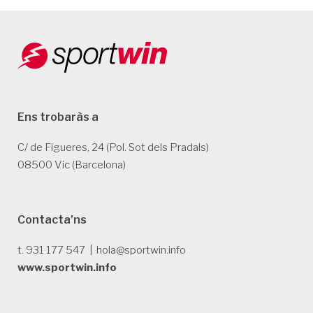
Ens trobaràs a
C/ de Figueres, 24 (Pol. Sot dels Pradals)
08500 Vic (Barcelona)
Contacta’ns
t. 931 177 547 | hola@sportwin.info
www.sportwin.info